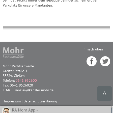
befindet. Rechts hinter dem Gebäude befindet sich ein großer
Parkplatz für unsere Mandanten.
↑ nach oben
Mohr Rechtsanwälte
Greizer Straße 1
35396 Gießen
Telefon:
0641 952600
Fax: 0641 9526020
E-Mail: kanzlei@kanzlei-mohr.de
Impressum
|
Datenschutzerklärung
RA Mohr App -
✖
Diese Website nutzt Cookies, um die bestmögliche Funktionalität bieten zu
© 2013-2026