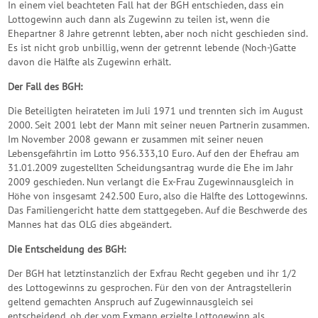
In einem viel beachteten Fall hat der BGH entschieden, dass ein
Lottogewinn auch dann als Zugewinn zu teilen ist, wenn die
Ehepartner 8 Jahre getrennt lebten, aber noch nicht geschieden sind.
Es ist nicht grob unbillig, wenn der getrennt lebende (Noch-)Gatte
davon die Hälfte als Zugewinn erhält.
Der Fall des BGH:
Die Beteiligten heirateten im Juli 1971 und trennten sich im August
2000. Seit 2001 lebt der Mann mit seiner neuen Partnerin zusammen.
Im November 2008 gewann er zusammen mit seiner neuen
Lebensgefährtin im Lotto 956.333,10 Euro. Auf den der Ehefrau am
31.01.2009 zugestellten Scheidungsantrag wurde die Ehe im Jahr
2009 geschieden. Nun verlangt die Ex-Frau Zugewinnausgleich in
Höhe von insgesamt 242.500 Euro, also die Hälfte des Lottogewinns.
Das Familiengericht hatte dem stattgegeben. Auf die Beschwerde des
Mannes hat das OLG dies abgeändert.
Die Entscheidung des BGH:
Der BGH hat letztinstanzlich der Exfrau Recht gegeben und ihr 1/2
des Lottogewinns zu gesprochen. Für den von der Antragstellerin
geltend gemachten Anspruch auf Zugewinnausgleich sei
entscheidend, ob der vom Exmann erzielte Lottogewinn als