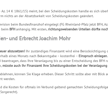
– Az. 14 K 1861/15) meint, bei den Scheidungskosten handle es sich übe
form nichts an der Absetzbarkeit von Scheidungskosten geändert.
vision beim Bundesfinanzhof eingelegt (FG Rheinland-Pfalz jetzt BFH, Az. 
le beim
BFH
anhängig. Mit ersten,
richtungsweisenden Urteilen dürfte noch
ien- und Erbrecht Joachim Mohr
teuer abzusetzen!
Ihr zuständiges Finanzamt wird eine Berücksichtigung d
rhalb eines Monats nach Bekanntgabe – kostenfrei –
Einspruch einlegen
eantragen, dass Ihre Veranlagung bis zu einer Entscheidung des BFH ruh
n,
müsste auch Ihr Finanzamt Ihre Scheidungskosten bei der Veranlagung
lehnen, können Sie Klage erheben. Dieser Schritt sollte aber mit Blick a
ht werden.
sind die Kosten für oftmals im Verbund geltend gemachten Scheidungsfol
Sorgerecht).