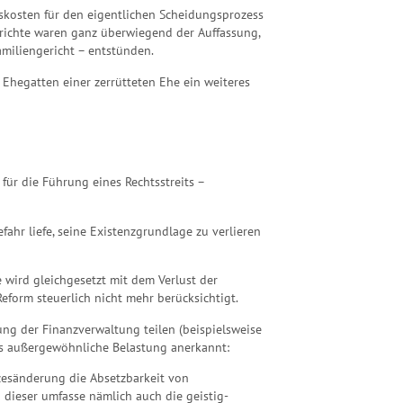
skosten für den eigentlichen Scheidungsprozess
erichte waren ganz überwiegend der Auffassung,
miliengericht – entstünden.
Ehegatten einer zerrütteten Ehe ein weiteres
für die Führung eines Rechtsstreits –
hr liefe, seine Existenzgrundlage zu verlieren
 wird gleichgesetzt mit dem Verlust der
form steuerlich nicht mehr berücksichtigt.
ung der Finanzverwaltung teilen (beispielsweise
ls außergewöhnliche Belastung anerkannt:
tzesänderung die Absetzbarkeit von
; dieser umfasse nämlich auch die geistig-