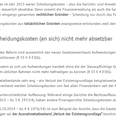
es im Jahr 2013 waren Scheidungskosten – also die Gerichts- und Anwalt
 steuerlich absetzbar. Denn sowohl die Finanzverwaltung als auch die G
en eingangs genannten
rechtlichen Gründen
– Scheidung nur durch das Fa
dungskosten aus
tatsächlichen Gründen
zwangsweise entstünden, weil den 
.
heidungskosten (an sich) nicht mehr absetzbar
h der Reform sind ausweislich des neuen Gesetzeswortlauts Aufwendungen 
chlossen (§ 33 II 4 EStG).
 wenn es sich um Aufwendungen handelt ohne die der Steuerpflichtige Gefa
 üblichen Rahmen nicht mehr befriedigen zu können (§ 33 II 4 EStG).
tatbestände sehr eng – ein Verlust der Existenzgrundlage beispielsweise
rechend werden Scheidungskosten von fast allen Finanzämtern seit der Re
unterschiedlicher Auffassung: Während einige Gerichte die Rechtsauffass
2015 – Az. 3 K 297/14), haben andere Finanzgerichte Scheidungskosten a
6.10.2014 – Az. 4 K 1976/14) ist zum Beispiel der Ansicht, dass die Gese
igen sei
der Ausnahmetatbestand „Verlust der Existenzgrundlage“
berührt