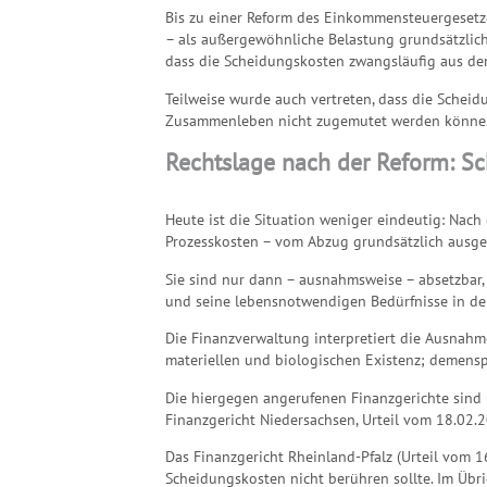
Bis zu einer Reform des Einkommensteuergesetz
– als außergewöhnliche Belastung grundsätzlich
dass die Scheidungskosten zwangsläufig aus d
Teilweise wurde auch vertreten, dass die Schei
Zusammenleben nicht zugemutet werden könne
Rechtslage nach der Reform: Sc
Heute ist die Situation weniger eindeutig: Nac
Prozesskosten – vom Abzug grundsätzlich ausges
Sie sind nur dann – ausnahmsweise – absetzbar,
und seine lebensnotwendigen Bedürfnisse in dem
Die Finanzverwaltung interpretiert die Ausnahme
materiellen und biologischen Existenz; demensp
Die hiergegen angerufenen Finanzgerichte sind 
Finanzgericht Niedersachsen, Urteil vom 18.02.
Das Finanzgericht Rheinland-Pfalz (Urteil vom 1
Scheidungskosten nicht berühren sollte. Im Übr