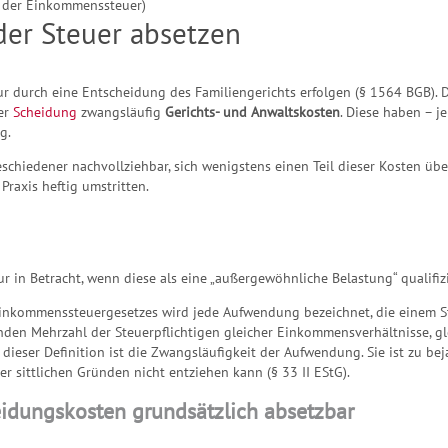
i der Einkommenssteuer)
er Steuer absetzen
r durch eine Entscheidung des Familiengerichts erfolgen (§ 1564 BGB). D
der
Scheidung
zwangsläufig
Gerichts- und Anwaltskosten
. Diese haben – 
g.
eschiedener nachvollziehbar, sich wenigstens einen Teil dieser Kosten ü
 Praxis heftig umstritten.
 in Betracht, wenn diese als eine „außergewöhnliche Belastung“ qualifi
inkommenssteuergesetzes wird jede Aufwendung bezeichnet, die einem St
den Mehrzahl der Steuerpflichtigen gleicher Einkommensverhältnisse, g
dieser Definition ist die Zwangsläufigkeit der Aufwendung. Sie ist zu be
r sittlichen Gründen nicht entziehen kann (§ 33 II EStG).
idungskosten grundsätzlich absetzbar