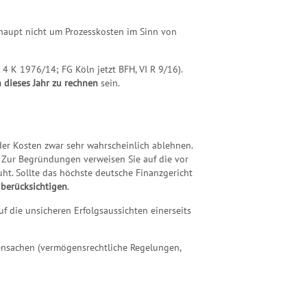
rhaupt nicht um Prozesskosten im Sinn von
4 K 1976/14; FG Köln jetzt BFH, VI R 9/16).
 dieses Jahr zu rechnen
sein.
er Kosten zwar sehr wahrscheinlich ablehnen.
. Zur Begründungen verweisen Sie auf die vor
t. Sollte das höchste deutsche Finanzgericht
 berücksichtigen
.
uf die unsicheren Erfolgsaussichten einerseits
gensachen (vermögensrechtliche Regelungen,