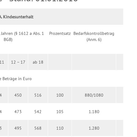
A. Kindesunterhalt
 Jahren (§ 1612 a Abs. 1
Prozentsatz
Bedarfskontrollbetrag
BGB)
(Anm. 6)
 11
12 – 17
ab 18
e Beträge in Euro
4
450
516
100
880/1080
4
473
542
105
1.180
3
495
568
110
1.280