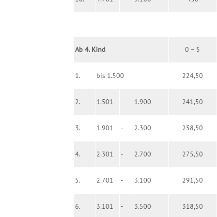
Ab 4. Kind
0 – 5
1.
bis 1.500
224,50
2.
1.501
-
1.900
241,50
3.
1.901
-
2.300
258,50
4.
2.301
-
2.700
275,50
5.
2.701
-
3.100
291,50
6.
3.101
-
3.500
318,50