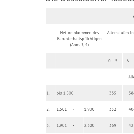
Nettoeinkommen des
Altersstufen in
Barunterhaltspflichtigen
(Anm. 3, 4)
0 – 5
6 –
All
1.
bis 1.500
335
38
2.
1.501
-
1.900
352
40
3.
1.901
-
2.300
369
42