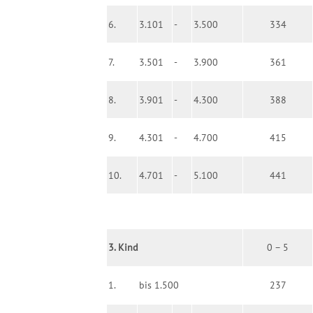
6.
3.101
-
3.500
334
7.
3.501
-
3.900
361
8.
3.901
-
4.300
388
9.
4.301
-
4.700
415
10.
4.701
-
5.100
441
3. Kind
0 – 5
1.
bis 1.500
237