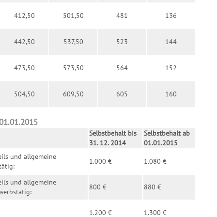
412,50
501,50
481
136
442,50
537,50
523
144
473,50
573,50
564
152
504,50
609,50
605
160
 01.01.2015
Selbstbehalt bis
Selbstbehalt ab
31. 12. 2014
01.01.2015
eils und allgemeine
1.000 €
1.080 €
ätig:
eils und allgemeine
800 €
880 €
werbstätig:
1.200 €
1.300 €