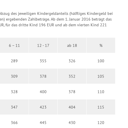
Abzug des jeweiligen Kindergeldanteils (hälftiges Kindergeld bei
igen) ergebenden Zahlbeträge. Ab dem 1. Januar 2016 beträgt das
UR, für das dritte Kind 196 EUR und ab dem vierten Kind 221
6 – 11
12 - 17
ab 18
%
289
355
326
100
309
378
352
105
328
400
378
110
347
423
404
115
366
445
430
120