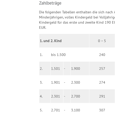
Zahlbeträge
Die folgenden Tabellen enthalten die sich nach 
Minderjährigen, volles Kindergeld bei Volljähr
Kindergeld für das erste und zweite Kind 190 E
EUR.
1. und 2. Kind
0 – 5
1.
bis 1.500
240
2.
1.501
-
1.900
257
3.
1.901
-
2.300
274
4.
2.301
-
2.700
291
5.
2.701
-
3.100
307