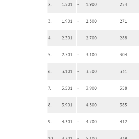
2.
1.501
-
1.900
254
3.
1.901
-
2.300
271
4.
2.301
-
2.700
288
5.
2.701
-
3.100
304
6.
3.101
-
3.500
331
7.
3.501
-
3.900
358
8.
3.901
-
4.300
385
9.
4.301
-
4.700
412
10.
4.701
-
5.100
438