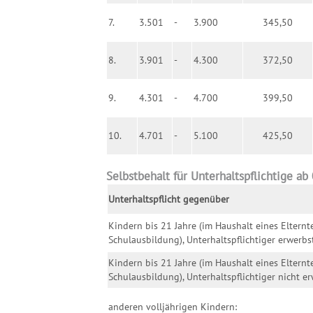
7.
3.501
-
3.900
345,50
8.
3.901
-
4.300
372,50
9.
4.301
-
4.700
399,50
10.
4.701
-
5.100
425,50
Selbstbehalt für Unterhaltspflichtige ab
Unterhaltspflicht gegenüber
Kindern bis 21 Jahre (im Haushalt eines Elternt
Schulausbildung), Unterhaltspflichtiger erwerbst
Kindern bis 21 Jahre (im Haushalt eines Elternt
Schulausbildung), Unterhaltspflichtiger nicht er
anderen volljährigen Kindern: