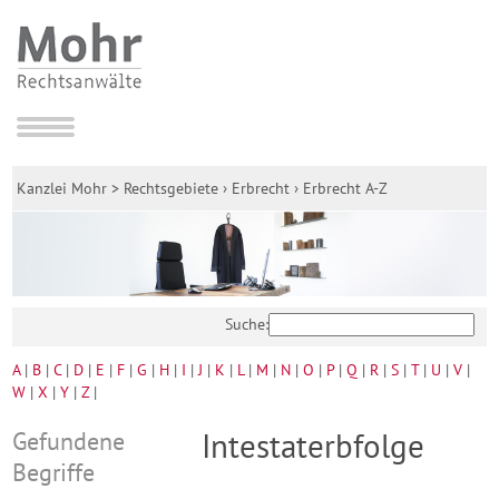
Kanzlei Mohr
>
Rechtsgebiete
›
Erbrecht
›
Erbrecht A-Z
Suche:
A
|
B
|
C
|
D
|
E
|
F
|
G
|
H
|
I
|
J
|
K
|
L
|
M
|
N
|
O
|
P
|
Q
|
R
|
S
|
T
|
U
|
V
|
W
|
X
|
Y
|
Z
|
Gefundene
Intestaterbfolge
Begriffe