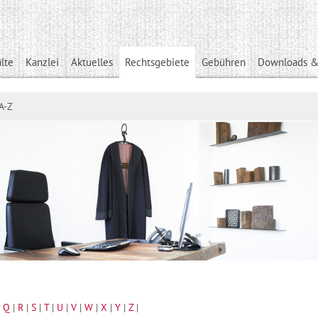
lte
Kanzlei
Aktuelles
Rechtsgebiete
Gebühren
Downloads &
A-Z
|
Q
|
R
|
S
|
T
|
U
|
V
|
W
|
X
|
Y
|
Z
|