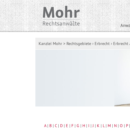
Anwä
Kanzlei Mohr
>
Rechtsgebiete
›
Erbrecht
›
Erbrecht 
A
|
B
|
C
|
D
|
E
|
F
|
G
|
H
|
I
|
J
|
K
|
L
|
M
|
N
|
O
|
P