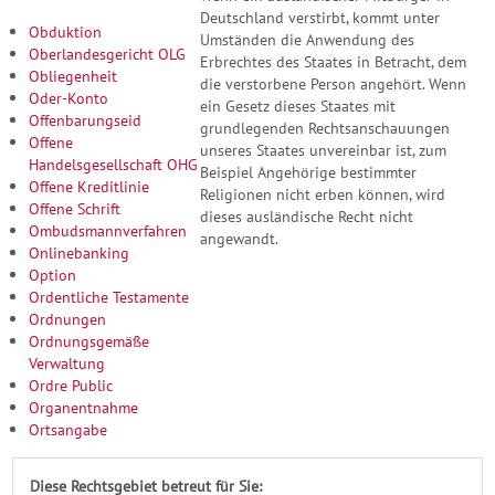
Deutschland verstirbt, kommt unter
Obduktion
Umständen die Anwendung des
Oberlandesgericht OLG
Erbrechtes des Staates in Betracht, dem
Obliegenheit
die verstorbene Person angehört. Wenn
Oder-Konto
ein Gesetz dieses Staates mit
Offenbarungseid
grundlegenden Rechtsanschauungen
Offene
unseres Staates unvereinbar ist, zum
Handelsgesellschaft OHG
Beispiel Angehörige bestimmter
Offene Kreditlinie
Religionen nicht erben können, wird
Offene Schrift
dieses ausländische Recht nicht
Ombudsmannverfahren
angewandt.
Onlinebanking
Option
Ordentliche Testamente
Ordnungen
Ordnungsgemäße
Verwaltung
Ordre Public
Organentnahme
Ortsangabe
Diese Rechtsgebiet betreut für Sie: