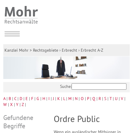
Kanzlei Mohr
>
Rechtsgebiete
›
Erbrecht
›
Erbrecht A-Z
Suche:
A
|
B
|
C
|
D
|
E
|
F
|
G
|
H
|
I
|
J
|
K
|
L
|
M
|
N
|
O
|
P
|
Q
|
R
|
S
|
T
|
U
|
V
|
W
|
X
|
Y
|
Z
|
Gefundene
Ordre Public
Begriffe
Wenn ein ausländischer Mitbürger in