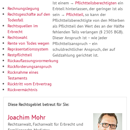
Ist einem →
Pflichtteilsberechtigten
ein
Rechnungslegung
Erbteil hinterlassen, der geringer ist als
Rechtsgeschäfte auf den
sein →
Pflichtteil
, so kann der
Todesfall
Pflichtteilsberechtigte von den Miterben
Rechtsquellen im
als Pflichtteil den Wert des an der Hälfte
Erbrecht
fehlenden Teils verlangen (§ 2305 BGB).
Rechtswahl
Dieser Anspruch ist – wie jeder
Rente von Todes wegen
Pflichtteilsanspruch – ein
Repräsentationssystem
schuldrechtlicher Anspruch, der auf
Restpflichtteil
Geldzahlung gerichtet ist.
Rückauflassungsvormerkung
Rückforderungsanspruch
Rücknahme eines
Testaments
Rücktritt vom Erbvertrag
Rückvermächtnis
Diese Rechtsgebiet betreut für Sie:
Joachim Mohr
Rechtsanwalt, Fachanwalt für Erbrecht und
Familienrecht, Mediator