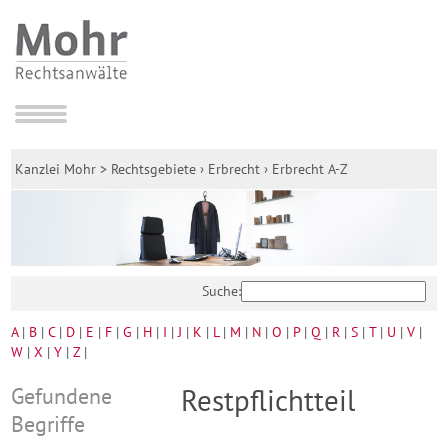
Kanzlei Mohr
>
Rechtsgebiete
›
Erbrecht
›
Erbrecht A-Z
Suche:
A
|
B
|
C
|
D
|
E
|
F
|
G
|
H
|
I
|
J
|
K
|
L
|
M
|
N
|
O
|
P
|
Q
|
R
|
S
|
T
|
U
|
V
|
W
|
X
|
Y
|
Z
|
Gefundene
Restpflichtteil
Begriffe