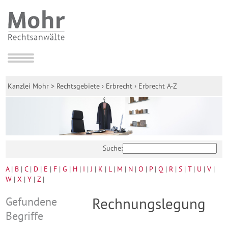
Kanzlei Mohr
>
Rechtsgebiete
›
Erbrecht
›
Erbrecht A-Z
Suche:
A
|
B
|
C
|
D
|
E
|
F
|
G
|
H
|
I
|
J
|
K
|
L
|
M
|
N
|
O
|
P
|
Q
|
R
|
S
|
T
|
U
|
V
|
W
|
X
|
Y
|
Z
|
Gefundene
Rechnungslegung
Begriffe