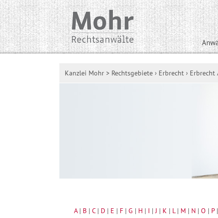
Anwä
Kanzlei Mohr
>
Rechtsgebiete
›
Erbrecht
›
Erbrecht 
A
|
B
|
C
|
D
|
E
|
F
|
G
|
H
|
I
|
J
|
K
|
L
|
M
|
N
|
O
|
P