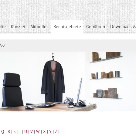
lte
Kanzlei
Aktuelles
Rechtsgebiete
Gebühren
Downloads &
A-Z
|
Q
|
R
|
S
|
T
|
U
|
V
|
W
|
X
|
Y
|
Z
|