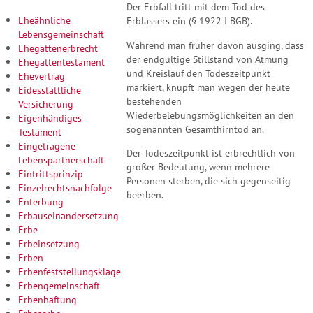
Der Erbfall tritt mit dem Tod des
Eheähnliche
Erblassers ein (§ 1922 I BGB).
Lebensgemeinschaft
Während man früher davon ausging, dass
Ehegattenerbrecht
der endgültige Stillstand von Atmung
Ehegattentestament
und Kreislauf den Todeszeitpunkt
Ehevertrag
markiert, knüpft man wegen der heute
Eidesstattliche
bestehenden
Versicherung
Wiederbelebungsmöglichkeiten an den
Eigenhändiges
sogenannten Gesamthirntod an.
Testament
Eingetragene
Der Todeszeitpunkt ist erbrechtlich von
Lebenspartnerschaft
großer Bedeutung, wenn mehrere
Eintrittsprinzip
Personen sterben, die sich gegenseitig
Einzelrechtsnachfolge
beerben.
Enterbung
Erbauseinandersetzung
Erbe
Erbeinsetzung
Erben
Erbenfeststellungsklage
Erbengemeinschaft
Erbenhaftung