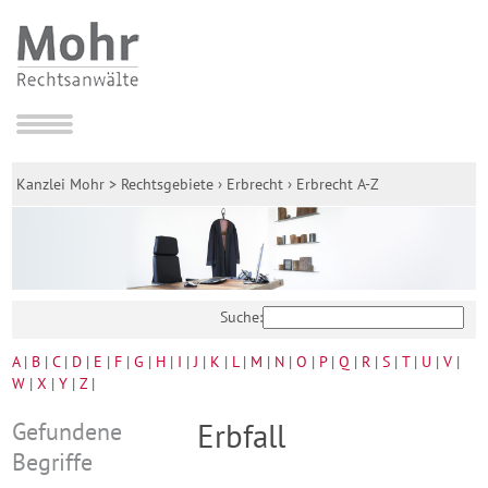
Kanzlei Mohr
>
Rechtsgebiete
›
Erbrecht
›
Erbrecht A-Z
Suche:
A
|
B
|
C
|
D
|
E
|
F
|
G
|
H
|
I
|
J
|
K
|
L
|
M
|
N
|
O
|
P
|
Q
|
R
|
S
|
T
|
U
|
V
|
W
|
X
|
Y
|
Z
|
Gefundene
Erbfall
Begriffe