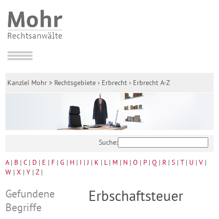
Kanzlei Mohr
>
Rechtsgebiete
›
Erbrecht
›
Erbrecht A-Z
Suche:
A
|
B
|
C
|
D
|
E
|
F
|
G
|
H
|
I
|
J
|
K
|
L
|
M
|
N
|
O
|
P
|
Q
|
R
|
S
|
T
|
U
|
V
|
W
|
X
|
Y
|
Z
|
Gefundene
Erbschaftsteuer
Begriffe