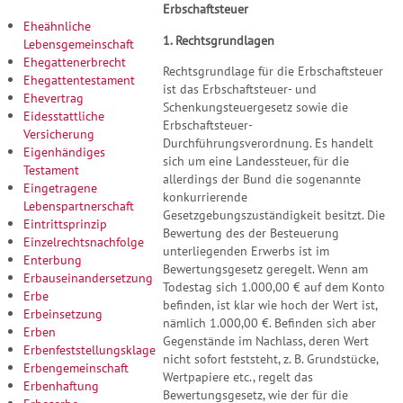
Erbschaftsteuer
Eheähnliche
1. Rechtsgrundlagen
Lebensgemeinschaft
Ehegattenerbrecht
Rechtsgrundlage für die Erbschaftsteuer
Ehegattentestament
ist das Erbschaftsteuer- und
Ehevertrag
Schenkungsteuergesetz sowie die
Eidesstattliche
Erbschaftsteuer-
Versicherung
Durchführungsverordnung. Es handelt
Eigenhändiges
sich um eine Landessteuer, für die
Testament
allerdings der Bund die sogenannte
Eingetragene
konkurrierende
Lebenspartnerschaft
Gesetzgebungszuständigkeit besitzt. Die
Eintrittsprinzip
Bewertung des der Besteuerung
Einzelrechtsnachfolge
unterliegenden Erwerbs ist im
Enterbung
Bewertungsgesetz geregelt. Wenn am
Erbauseinandersetzung
Todestag sich 1.000,00 € auf dem Konto
Erbe
befinden, ist klar wie hoch der Wert ist,
Erbeinsetzung
nämlich 1.000,00 €. Befinden sich aber
Erben
Gegenstände im Nachlass, deren Wert
Erbenfeststellungsklage
nicht sofort feststeht, z. B. Grundstücke,
Erbengemeinschaft
Wertpapiere etc., regelt das
Erbenhaftung
Bewertungsgesetz, wie der für die