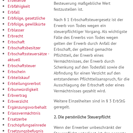
Erbeserbe
Besteuerung maßgebliche Wert
Erbfähigkeit
festzustellen ist.
Erbfall
Erbfolge, gesetzliche
Nach § 1 Erbschaftsteuergesetz ist der
Erbfolge, gewillkürte
Erwerb von Todes wegen ein
Erblasser
steuerpflichtiger Vorgang. Als wichtigste
Erbrecht
Fälle des Erwerbs von Todes wegen
Erbschaft
gelten der Erwerb durch Anfall der
Erbschaftsbesitzer
Erbschaft, der geltend gemachte
Erbschaftssteuersätze -
Pflichtteil, der Erwerb eines
aktuell
Vermächtnisses, der Erwerb durch
Erbschaftsteuer
Schenkung auf den Todesfall sowie die
Erbschein
Abfindung für einen Verzicht auf den
Erbteilskauf
entstandenen Pflichtteilsanspruch, für die
Erbteilungsverbot
Ausschlagung der Erbschaft oder eines
Erbunwürdigkeit
Vermächtnisses gezahlt wird.
Erbvertrag
Weitere Einzelheiten sind in § 3 ErbStG
Erbverzicht
geregelt.
Ergänzungsvorbehalt
Erlassvermächtnis
2. Die persönliche Steuerpflicht
Ersatzerbe
Erschöpfungseinrede
Wenn der Erwerber unbeschränkt der
Ersetzungsbefugnis