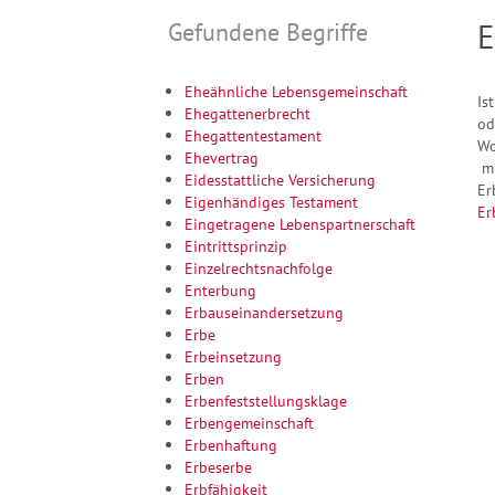
Gefundene Begriffe
E
Eheähnliche Lebensgemeinschaft
Is
Ehegattenerbrecht
od
Ehegattentestament
Wo
Ehevertrag
mi
Eidesstattliche Versicherung
Er
Eigenhändiges Testament
Er
Eingetragene Lebenspartnerschaft
Eintrittsprinzip
Einzelrechtsnachfolge
Enterbung
Erbauseinandersetzung
Erbe
Erbeinsetzung
Erben
Erbenfeststellungsklage
Erbengemeinschaft
Erbenhaftung
Erbeserbe
Erbfähigkeit