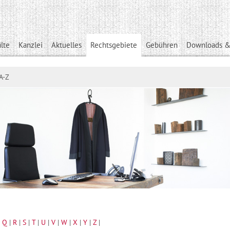
lte
Kanzlei
Aktuelles
Rechtsgebiete
Gebühren
Downloads &
A-Z
|
Q
|
R
|
S
|
T
|
U
|
V
|
W
|
X
|
Y
|
Z
|