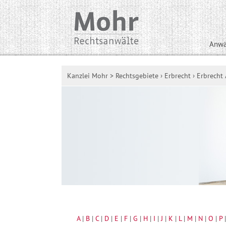
Anwä
Kanzlei Mohr
>
Rechtsgebiete
›
Erbrecht
›
Erbrecht 
A
|
B
|
C
|
D
|
E
|
F
|
G
|
H
|
I
|
J
|
K
|
L
|
M
|
N
|
O
|
P