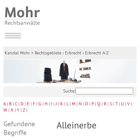
Kanzlei Mohr
>
Rechtsgebiete
›
Erbrecht
›
Erbrecht A-Z
Suche:
A
|
B
|
C
|
D
|
E
|
F
|
G
|
H
|
I
|
J
|
K
|
L
|
M
|
N
|
O
|
P
|
Q
|
R
|
S
|
T
|
U
|
V
|
W
|
X
|
Y
|
Z
|
Gefundene
Alleinerbe
Begriffe