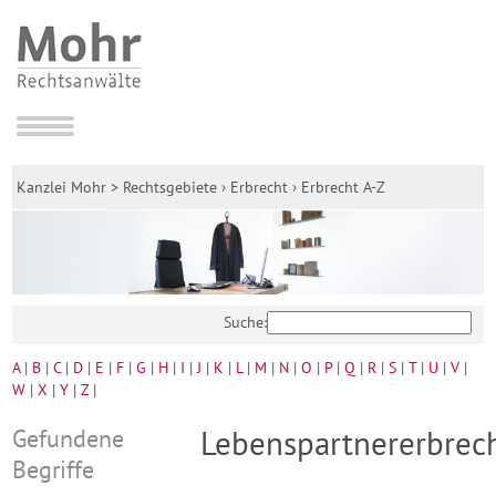
Kanzlei Mohr
>
Rechtsgebiete
›
Erbrecht
›
Erbrecht A-Z
Suche:
A
|
B
|
C
|
D
|
E
|
F
|
G
|
H
|
I
|
J
|
K
|
L
|
M
|
N
|
O
|
P
|
Q
|
R
|
S
|
T
|
U
|
V
|
W
|
X
|
Y
|
Z
|
Gefundene
Lebenspartnererbrec
Begriffe