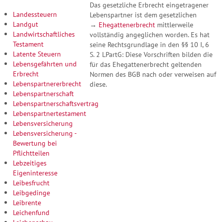
Das gesetzliche Erbrecht eingetragener
Landessteuern
Lebenspartner ist dem gesetzlichen
Landgut
→
Ehegattenerbrecht
mittlerweile
Landwirtschaftliches
vollständig angeglichen worden. Es hat
Testament
seine Rechtsgrundlage in den §§ 10 I, 6
Latente Steuern
S. 2 LPartG: Diese Vorschriften bilden die
Lebensgefährten und
für das Ehegattenerbrecht geltenden
Erbrecht
Normen des BGB nach oder verweisen auf
Lebenspartnererbrecht
diese.
Lebenspartnerschaft
Lebenspartnerschaftsvertrag
Lebenspartnertestament
Lebensversicherung
Lebensversicherung -
Bewertung bei
Pflichtteilen
Lebzeitiges
Eigeninteresse
Leibesfrucht
Leibgedinge
Leibrente
Leichenfund