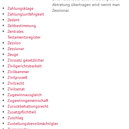
Abtretung übertragen wird nennt man
Zahlungsklage
Zessionar.
Zahlungsunfähigkeit
Zedent
Zeitbestimmung
Zentrales
Testamentsregister
Zession
Zessionar
Zeuge
Zinssatz gesetzlicher
Zivilgerichtsbarkeit
Zivilkammer
Zivilprozeß
Zivilrecht
Zivilsenat
Zugewinnausgleich
Zugewinngemeinschaft
Zurückbehaltungsrecht
Zusatzpflichtteil
Zuschlag
Zustellungsbevollmächtigter