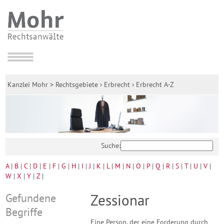
Kanzlei Mohr
>
Rechtsgebiete
›
Erbrecht
›
Erbrecht A-Z
Suche:
A
|
B
|
C
|
D
|
E
|
F
|
G
|
H
|
I
|
J
|
K
|
L
|
M
|
N
|
O
|
P
|
Q
|
R
|
S
|
T
|
U
|
V
|
W
|
X
|
Y
|
Z
|
Gefundene
Zessionar
Begriffe
Eine Person, der eine Forderung durch