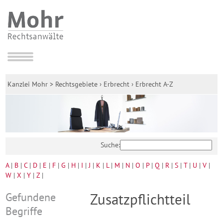
Kanzlei Mohr
>
Rechtsgebiete
›
Erbrecht
›
Erbrecht A-Z
Suche:
A
|
B
|
C
|
D
|
E
|
F
|
G
|
H
|
I
|
J
|
K
|
L
|
M
|
N
|
O
|
P
|
Q
|
R
|
S
|
T
|
U
|
V
|
W
|
X
|
Y
|
Z
|
Gefundene
Zusatzpflichtteil
Begriffe