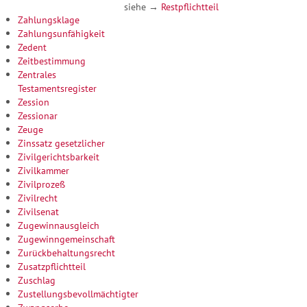
siehe →
Restpflichtteil
Zahlungsklage
Zahlungsunfähigkeit
Zedent
Zeitbestimmung
Zentrales
Testamentsregister
Zession
Zessionar
Zeuge
Zinssatz gesetzlicher
Zivilgerichtsbarkeit
Zivilkammer
Zivilprozeß
Zivilrecht
Zivilsenat
Zugewinnausgleich
Zugewinngemeinschaft
Zurückbehaltungsrecht
Zusatzpflichtteil
Zuschlag
Zustellungsbevollmächtigter