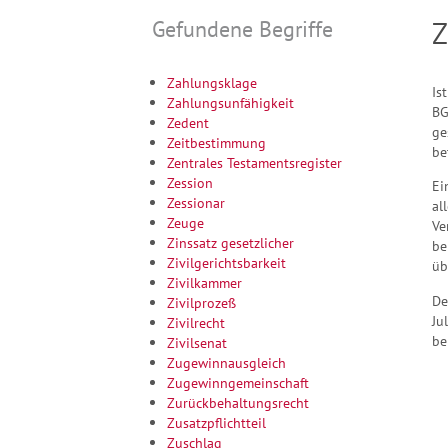
Gefundene Begriffe
Z
Zahlungsklage
Is
Zahlungsunfähigkeit
BG
Zedent
ge
Zeitbestimmung
be
Zentrales Testamentsregister
Zession
Ei
Zessionar
al
Zeuge
Ve
Zinssatz gesetzlicher
be
Zivilgerichtsbarkeit
üb
Zivilkammer
De
Zivilprozeß
Ju
Zivilrecht
be
Zivilsenat
Zugewinnausgleich
Zugewinngemeinschaft
Zurückbehaltungsrecht
Zusatzpflichtteil
Zuschlag