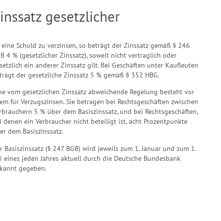
inssatz gesetzlicher
t eine Schuld zu verzinsen, so beträgt der Zinssatz gemäß § 246
B 4 % (gesetzlicher Zinssatz), soweit nicht vertraglich oder
setzlich ein anderer Zinssatz gilt. Bei Geschäften unter Kaufleuten
trägt der gesetzliche Zinssatz 5 % gemäß § 352 HBG.
ne vom gesetzlichen Zinssatz abweichende Regelung besteht vor
lem für Verzugszinsen. Sie betragen bei Rechtsgeschäften zwischen
rbrauchern 5 % über dem Basiszinssatz, und bei Rechtsgeschäften,
i denen ein Verbraucher nicht beteiligt ist, acht Prozentpunkte
er dem Basiszinssatz.
r Basiszinssatz (§ 247 BGB) wird jeweils zum 1. Januar und zum 1.
li eines jeden Jahres aktuell durch die Deutsche Bundesbank
kannt gegeben.