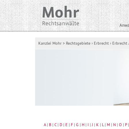
Anwä
Kanzlei Mohr
>
Rechtsgebiete
›
Erbrecht
›
Erbrecht 
A
|
B
|
C
|
D
|
E
|
F
|
G
|
H
|
I
|
J
|
K
|
L
|
M
|
N
|
O
|
P