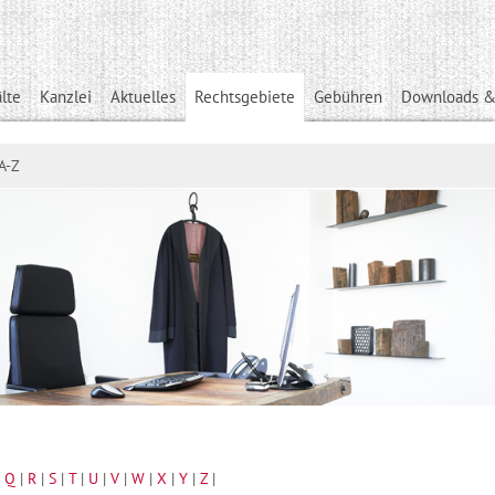
lte
Kanzlei
Aktuelles
Rechtsgebiete
Gebühren
Downloads &
A-Z
|
Q
|
R
|
S
|
T
|
U
|
V
|
W
|
X
|
Y
|
Z
|