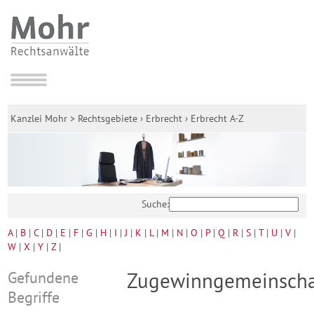
Kanzlei Mohr
>
Rechtsgebiete
›
Erbrecht
›
Erbrecht A-Z
Suche:
A
|
B
|
C
|
D
|
E
|
F
|
G
|
H
|
I
|
J
|
K
|
L
|
M
|
N
|
O
|
P
|
Q
|
R
|
S
|
T
|
U
|
V
|
W
|
X
|
Y
|
Z
|
Gefundene
Zugewinngemeinscha
Begriffe