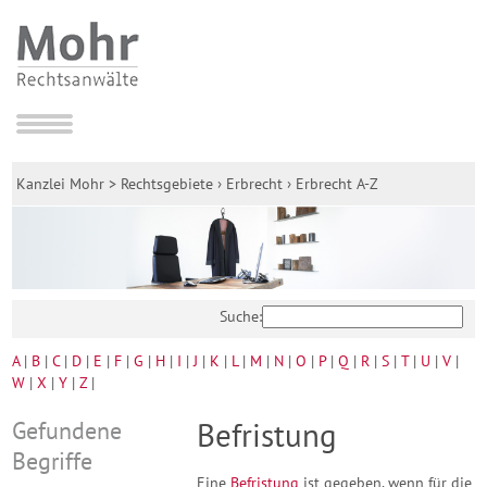
Kanzlei Mohr
>
Rechtsgebiete
›
Erbrecht
›
Erbrecht A-Z
Suche:
A
|
B
|
C
|
D
|
E
|
F
|
G
|
H
|
I
|
J
|
K
|
L
|
M
|
N
|
O
|
P
|
Q
|
R
|
S
|
T
|
U
|
V
|
W
|
X
|
Y
|
Z
|
Gefundene
Befristung
Begriffe
Eine
Befristung
ist gegeben, wenn für die