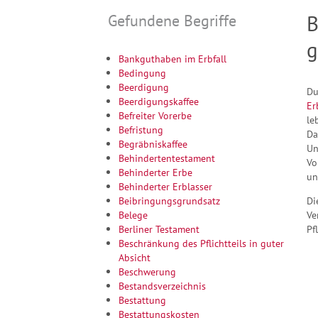
Gefundene Begriffe
B
g
Bankguthaben im Erbfall
Bedingung
Beerdigung
Du
Beerdigungskaffee
Er
Befreiter Vorerbe
le
Befristung
Da
Begräbniskaffee
Un
Behindertentestament
Vo
Behinderter Erbe
un
Behinderter Erblasser
Beibringungsgrundsatz
Di
Belege
Ve
Berliner Testament
Pf
Beschränkung des Pflichtteils in guter
Absicht
Beschwerung
Bestandsverzeichnis
Bestattung
Bestattungskosten