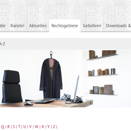
lte
Kanzlei
Aktuelles
Rechtsgebiete
Gebühren
Downloads &
A-Z
|
Q
|
R
|
S
|
T
|
U
|
V
|
W
|
X
|
Y
|
Z
|