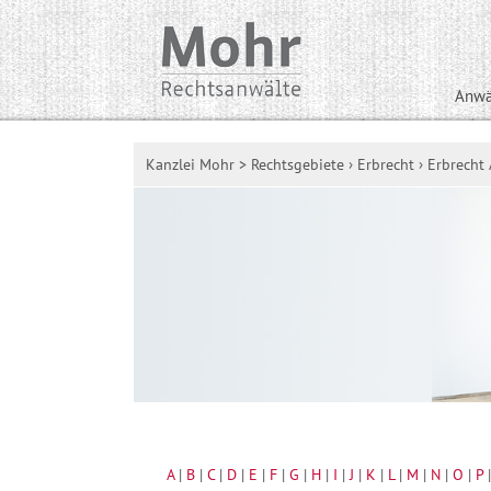
Anwä
Kanzlei Mohr
>
Rechtsgebiete
›
Erbrecht
›
Erbrecht 
A
|
B
|
C
|
D
|
E
|
F
|
G
|
H
|
I
|
J
|
K
|
L
|
M
|
N
|
O
|
P