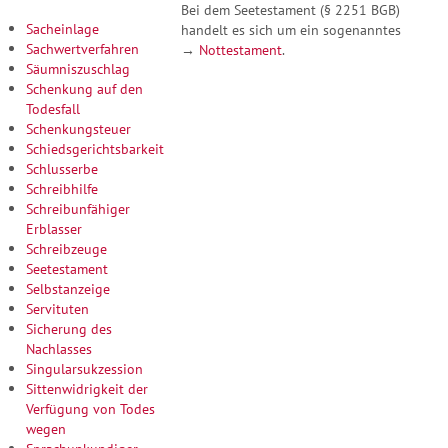
Bei dem Seetestament (§ 2251 BGB)
Sacheinlage
handelt es sich um ein sogenanntes
Sachwertverfahren
→
Nottestament
.
Säumniszuschlag
Schenkung auf den
Todesfall
Schenkungsteuer
Schiedsgerichtsbarkeit
Schlusserbe
Schreibhilfe
Schreibunfähiger
Erblasser
Schreibzeuge
Seetestament
Selbstanzeige
Servituten
Sicherung des
Nachlasses
Singularsukzession
Sittenwidrigkeit der
Verfügung von Todes
wegen