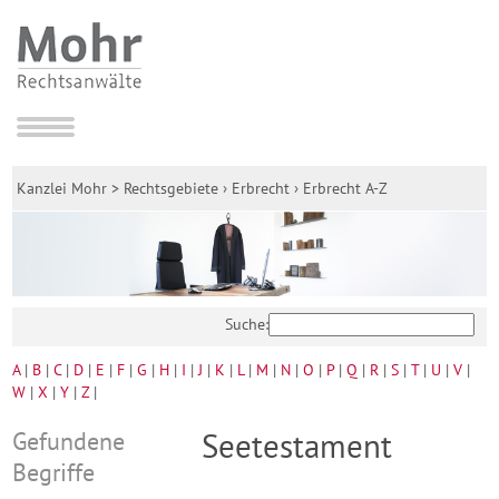
Kanzlei Mohr
>
Rechtsgebiete
›
Erbrecht
›
Erbrecht A-Z
Suche:
A
|
B
|
C
|
D
|
E
|
F
|
G
|
H
|
I
|
J
|
K
|
L
|
M
|
N
|
O
|
P
|
Q
|
R
|
S
|
T
|
U
|
V
|
W
|
X
|
Y
|
Z
|
Gefundene
Seetestament
Begriffe