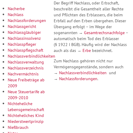
Der Begriff Nachlass, oder Erbschaft,
Nacherbe
beschreibt die Gesamtheit aller Rechte
Nachlass
und Pflichten des Erblassers, die beim
Nachlassforderungen
Erbfall auf den Erben übergehen. Dieser
Nachlassgericht
Übergang erfolgt – im Wege der
Nachlassgläubiger
sogenannten →
Gesamtrechsnachfolge
–
Nachlassinsolvenz
automatisch beim Tod des Erblasser
Nachlasspfleger
(§ 1922 I BGB). Häufig wird der Nachlass
Nachlasspflegschaft
auch als das →
Erbe
bezeichnet.
Nachlassverbindlichkeiten
Zum Nachlass gehören nicht nur
Nachlassverwaltung
Vermögensgegenstände, sondern auch
Nachlassverzeichnis
→
Nachlassverbindlichkeiten
und
Nachvermächtnis
→
Nachlassforderungen
.
Neue Freibeträge ab
2009
Neue Steuertarife ab
2009-2010
Nichteheliche
Lebensgemeinschaft
Nichteheliches Kind
Niederstwertprinzip
Nießbrauch