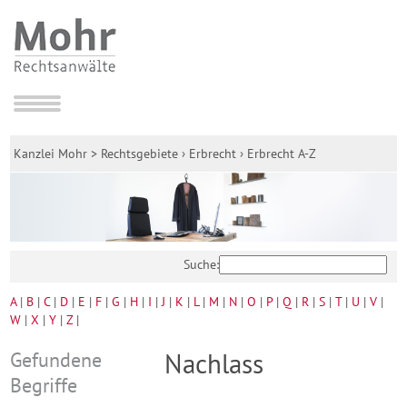
Kanzlei Mohr
>
Rechtsgebiete
›
Erbrecht
›
Erbrecht A-Z
Suche:
A
|
B
|
C
|
D
|
E
|
F
|
G
|
H
|
I
|
J
|
K
|
L
|
M
|
N
|
O
|
P
|
Q
|
R
|
S
|
T
|
U
|
V
|
W
|
X
|
Y
|
Z
|
Gefundene
Nachlass
Begriffe