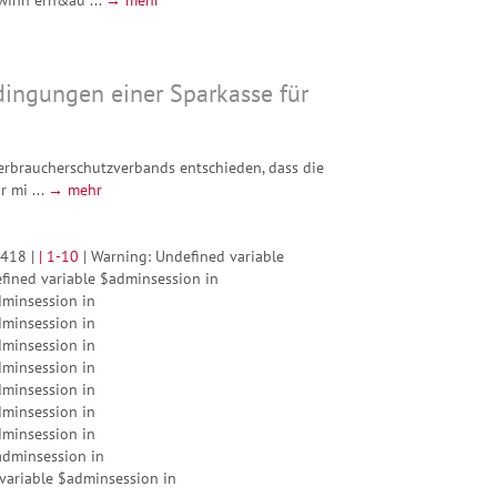
dingungen einer Sparkasse für
Verbraucherschutzverbands entschieden, dass die
 mi ...
→ mehr
 418 |
|
1-10
| Warning: Undefined variable
fined variable $adminsession in
dminsession in
dminsession in
dminsession in
dminsession in
dminsession in
dminsession in
dminsession in
adminsession in
variable $adminsession in