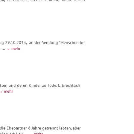
tag 29.10.2013, an der Sendung "Menschen bei
 ...
→ mehr
tten und deren Kinder zu Tode. Erbrechtlich
→ mehr
die Ehepartner 8 Jahre getrennt lebten, aber
ewinn erh&au ...
→ mehr