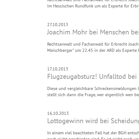
im Hessischen Rundfunk um als Experte für Erbrec
27.10.2013
Joachim Mohr bei Menschen be
Rechtsanwalt und Fachanwalt für Erbrecht Joac
Maischberger" um 22.45 in der ARD als Experte fü
17.10.2013
Flugzeugabsturz! Unfalltod bei
Diese und vergleichbare Schreckensmeldungen le
stellt sich dann die Frage, wer eigentlich wen be
16.10.2013
Lottogewinn wird bei Scheidung 
In einem viel beachteten Fall hat der BGH entsc
noch nicht geschieden sind. Es ist nicht grob u