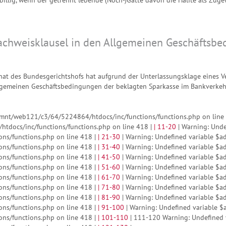
achweisklausel in den Allgemeinen Geschäftsbe
lsenat des Bundesgerichtshofs hat aufgrund der Unterlassungsklage eines 
llgemeinen Geschäftsbedingungen der beklagten Sparkasse im Bankverkehr
/mnt/web121/c3/64/5224864/htdocs/inc/functions/functions.php on line
tdocs/inc/functions/functions.php on line 418 |
|
11-20
| Warning: Unde
ns/functions.php on line 418 |
|
21-30
| Warning: Undefined variable $a
ns/functions.php on line 418 |
|
31-40
| Warning: Undefined variable $a
ns/functions.php on line 418 |
|
41-50
| Warning: Undefined variable $a
ns/functions.php on line 418 |
|
51-60
| Warning: Undefined variable $a
ns/functions.php on line 418 |
|
61-70
| Warning: Undefined variable $a
ns/functions.php on line 418 |
|
71-80
| Warning: Undefined variable $a
ns/functions.php on line 418 |
|
81-90
| Warning: Undefined variable $a
ns/functions.php on line 418 |
|
91-100
| Warning: Undefined variable $
ns/functions.php on line 418 |
|
101-110
| 111-120 Warning: Undefined 