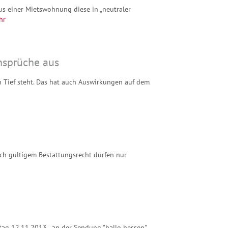
us einer Mietswohnung diese in „neutraler
hr
ansprüche aus
en Tief steht. Das hat auch Auswirkungen auf dem
ch gültigem Bestattungsrecht dürfen nur
tag 12.11.2013, an der Sendung "hallo hessen"