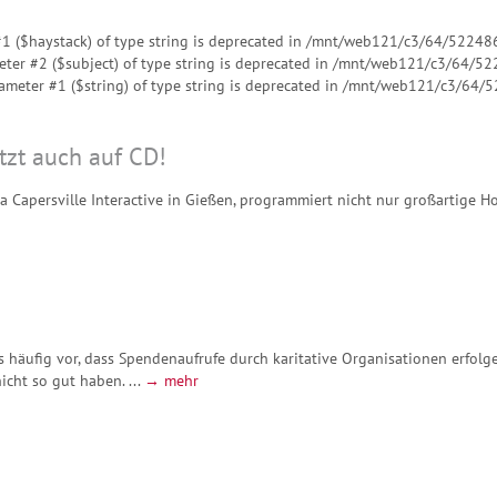
 #1 ($haystack) of type string is deprecated in /mnt/web121/c3/64/522486
eter #2 ($subject) of type string is deprecated in /mnt/web121/c3/64/52
arameter #1 ($string) of type string is deprecated in /mnt/web121/c3/64/
tzt auch auf CD!
Capersville Interactive in Gießen, programmiert nicht nur großartige Home
häufig vor, dass Spendenaufrufe durch karitative Organisationen erfolgen
icht so gut haben. ...
→ mehr