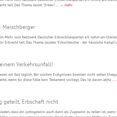
ht teil. Das Thema lautet "Erben". ...
→ mehr
i Maischberger
him Mohr vom Netzwerk Deutscher Erbrechtsexperten e.V. nahm am Diens
r Erbrecht teil. Das Thema lautete "Erbschleicher - der hässliche Kampf u
 einem Verkehrsunfall!
sen wir fast täglich. Bei solchen Ereignissen kommen nicht selten Ehega
erbt, wenn für diese Fälle kein Testament vorliegt. Das ist davon abhä ...
geteilt, Erbschaft nicht
hieden, dass ein Lottogewinn auch dann als Zugewinn zu teilen ist, wenn 
nbillig, wenn der getrennt lebende (Noch-)Gatte davon die Hälfte als Zug