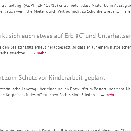
ntscheidung (Az. VIII ZR 416/12) entschieden, dass Mieter beim Auszug a
n, auch wenn die Mieter durch Vertrag nicht zu Schönheitsrepa ...
→ me
rkt sich auch etwas auf Erb â€“ und Unterhalts
 den Basiszinssatz erneut herabgesetzt, so dass er auf einem historisch
rhaltsrechtes. ...
→ mehr
t zum Schutz vor Kinderarbeit geplant
westfälische Landtag über einen neuen Entwurf zum Bestattungsrecht. Na
 Körperschaft des öffentlichen Rechts sind, Friedhö ...
→ mehr
him Mohr vom Netzwerk Deutscher Erbrechtsexperten e.V. nimmt am Diens