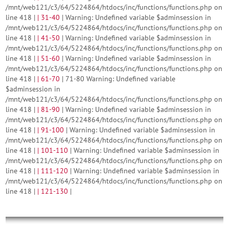
/mnt/web121/c3/64/5224864/htdocs/inc/functions/functions.php on
line 418 |
|
31-40
| Warning: Undefined variable $adminsession in
/mnt/web121/c3/64/5224864/htdocs/inc/functions/functions.php on
line 418 |
|
41-50
| Warning: Undefined variable $adminsession in
/mnt/web121/c3/64/5224864/htdocs/inc/functions/functions.php on
line 418 |
|
51-60
| Warning: Undefined variable $adminsession in
/mnt/web121/c3/64/5224864/htdocs/inc/functions/functions.php on
line 418 |
|
61-70
| 71-80 Warning: Undefined variable
$adminsession in
/mnt/web121/c3/64/5224864/htdocs/inc/functions/functions.php on
line 418 |
|
81-90
| Warning: Undefined variable $adminsession in
/mnt/web121/c3/64/5224864/htdocs/inc/functions/functions.php on
line 418 |
|
91-100
| Warning: Undefined variable $adminsession in
/mnt/web121/c3/64/5224864/htdocs/inc/functions/functions.php on
line 418 |
|
101-110
| Warning: Undefined variable $adminsession in
/mnt/web121/c3/64/5224864/htdocs/inc/functions/functions.php on
line 418 |
|
111-120
| Warning: Undefined variable $adminsession in
/mnt/web121/c3/64/5224864/htdocs/inc/functions/functions.php on
line 418 |
|
121-130
|