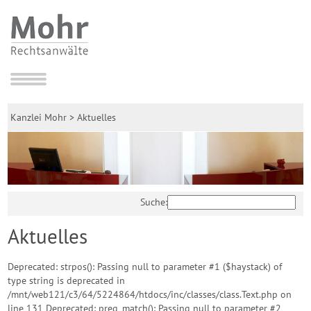
Kanzlei Mohr
>
Aktuelles
Suche:
Aktuelles
Deprecated: strpos(): Passing null to parameter #1 ($haystack) of
type string is deprecated in
/mnt/web121/c3/64/5224864/htdocs/inc/classes/class.Text.php on
line 131 Deprecated: preg_match(): Passing null to parameter #2