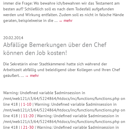
immer die Frage: Wo bewahre ich/bewahren wir das Testament am
besten auf? Schließlich soll es nach dem Todesfall aufgefunden
werden und Wirkung entfalten. Zudem soll es nicht in falsche Hände
geraten, beispielweise in die ...
→ mehr
20.02.2014
Abfällige Bemerkungen über den Chef
können den Job kosten!
Die Sekretärin einer Stadtkämmerei hatte sich während der
Arbeitszeit abfällig und beleidigend über Kollegen und Ihren Chef
geäußert. ...
→ mehr
Warning: Undefined variable $adminsession in
/mnt/web121/c3/64/5224864/htdocs/inc/functions/functions.php on
line 418 |
|
1-10
| Warning: Undefined variable $adminsession in
/mnt/web121/c3/64/5224864/htdocs/inc/functions/functions.php on
line 418 |
|
11-20
| Warning: Undefined variable $adminsession in
/mnt/web121/c3/64/5224864/htdocs/inc/functions/functions.php on
line 418 |
|
21-30
| Warning: Undefined variable $adminsession in