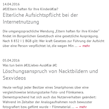
14.04.2016
â€žEltern haften für Ihre Kinderâ€œ?
Elterliche Aufsichtspflicht bei der
Internetnutzung
Die umgangssprachliche Wendung „Eltern haften für ihre Kinder“
findet im Bürgerlichen Gesetzbuch eine gesetzliche Ausprägung.
Nach § 832 I 1 BGB gilt: Wer kraft Gesetzes zur Führung der Aufsicht
über eine Person verpflichtet ist, die wegen Min ...
→ mehr
05.04.2016
Was tun beim â€žLiebes-Ausâ€œ â€¦
Löschungsanspruch von Nacktbildern und
Sexvideos
Heute verfügt jeder Besitzer eines Smartphones über eine
vergleichsweise leistungsstarke Foto- und Filmkamera.
Dementsprechend hat sich auch das Nutzerverhalten geändert:
Während im Zeitalter der Analogaufnahmen noch bewusster
fotografiert bzw. gefilmt wurde – Filmmaterial ...
→ mehr