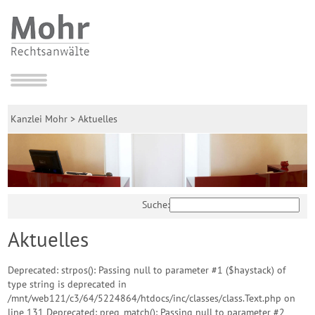
Kanzlei Mohr
>
Aktuelles
Suche:
Aktuelles
Deprecated: strpos(): Passing null to parameter #1 ($haystack) of
type string is deprecated in
/mnt/web121/c3/64/5224864/htdocs/inc/classes/class.Text.php on
line 131 Deprecated: preg_match(): Passing null to parameter #2