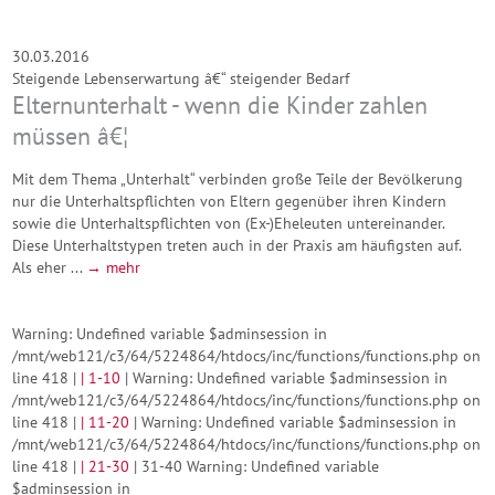
30.03.2016
Steigende Lebenserwartung â€“ steigender Bedarf
Elternunterhalt - wenn die Kinder zahlen
müssen â€¦
Mit dem Thema „Unterhalt“ verbinden große Teile der Bevölkerung
nur die Unterhaltspflichten von Eltern gegenüber ihren Kindern
sowie die Unterhaltspflichten von (Ex-)Eheleuten untereinander.
Diese Unterhaltstypen treten auch in der Praxis am häufigsten auf.
Als eher ...
→ mehr
Warning: Undefined variable $adminsession in
/mnt/web121/c3/64/5224864/htdocs/inc/functions/functions.php on
line 418 |
|
1-10
| Warning: Undefined variable $adminsession in
/mnt/web121/c3/64/5224864/htdocs/inc/functions/functions.php on
line 418 |
|
11-20
| Warning: Undefined variable $adminsession in
/mnt/web121/c3/64/5224864/htdocs/inc/functions/functions.php on
line 418 |
|
21-30
| 31-40 Warning: Undefined variable
$adminsession in